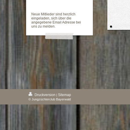
Neue Mitlieder sind herzlich
eingeladen, sich über die
angegebene Email Adresse bei
uns zu melden.
Druckversion
Sitemap
|
© Jungzüchterclub Bayerwald