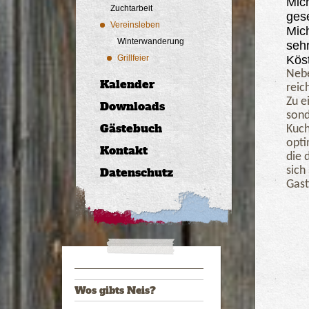
Mic
Zuchtarbeit
gese
Vereinsleben
Mich
Winterwanderung
sehr
Grillfeier
Köst
Nebe
Kalender
reic
Zu e
Downloads
sond
Gästebuch
Kuch
opti
Kontakt
die 
Datenschutz
sich
Gast
Wos gibts Neis?