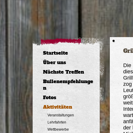
Gri
Startseite
Über uns
Die 
Nächste Treffen
dies
Gril
Bullenempfehlunge
zog 
n
Leut
grö
Fotos
wei
Aktivitäten
Inte
wart
Veranstaltungen
anf
Lehrfahrten
der 
Wettbewerbe