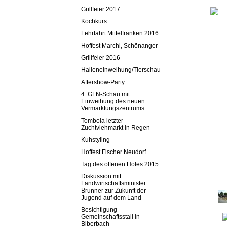
Grillfeier 2017
Kochkurs
Lehrfahrt Mittelfranken 2016
Hoffest Marchl, Schönanger
Grillfeier 2016
Halleneinweihung/Tierschau
Aftershow-Party
4. GFN-Schau mit
Einweihung des neuen
Vermarktungszentrums
Tombola letzter
Zuchtviehmarkt in Regen
Kuhstyling
Hoffest Fischer Neudorf
Tag des offenen Hofes 2015
Diskussion mit
Landwirtschaftsminister
Brunner zur Zukunft der
Jugend auf dem Land
Besichtigung
Gemeinschaftsstall in
Biberbach