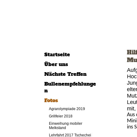
Hil
Startseite
Mu
Über uns
Aufg
Nächste Treffen
Hoc
Jun
Bullenempfehlunge
elte
n
Mut
Fotos
Leu
mit,
Agrarolympiade 2019
Aus 
Grillfeier 2018
Mini
Einweihung mobiler
ins 
Melkstand
Lehrfahrt 2017 Tschechei